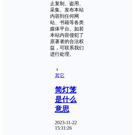
止复制、盗用、
采集、发布本站
内容到任何网
站、书籍等各类
媒体平台。如若
本站内容侵犯了
原著者的合法权
益，可联系我们
进行处理。
其它
简灯笼
是什么
意思
2023-11-22
15:31:26