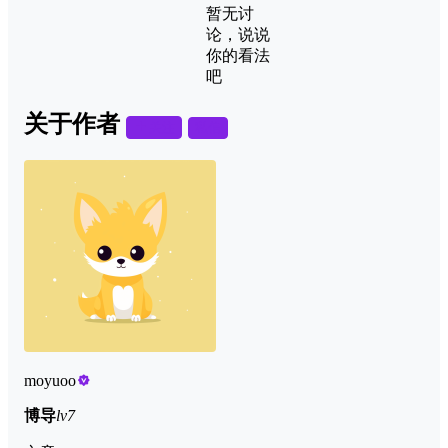
暂无讨
论，说说
你的看法
吧
关于作者
关注
私信
moyuoo
博导
lv7