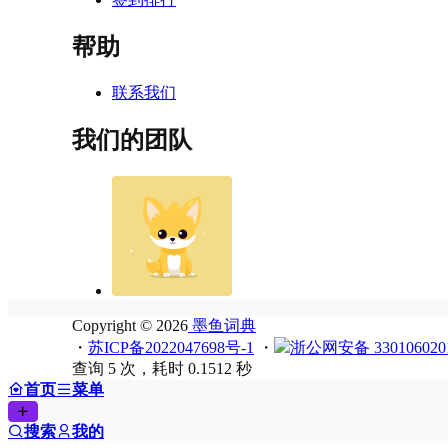
帮助
联系我们
我们的团队
Copyright © 2026
墨鱼词典
・
苏ICP备2022047698号-1
・
浙公网安备 330106020
查询 5 次，耗时 0.1512 秒
首页
菜单
搜索
我的