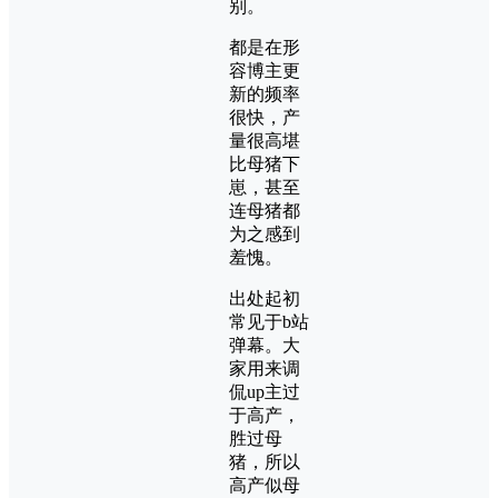
别。
都是在形
容博主更
新的频率
很快，产
量很高堪
比母猪下
崽，甚至
连母猪都
为之感到
羞愧。
出处起初
常见于b站
弹幕。大
家用来调
侃up主过
于高产，
胜过母
猪，所以
高产似母