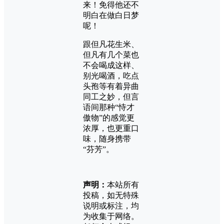
来！免得他还不
明白在做白日梦
呢！
跟但凡花生米、
但凡有几个菜也
不会喝成这样、
别光喝酒，吃点
头孢等有着异曲
同工之妙，但言
语间那种“恃才
傲物”的感觉更
浓厚，也更重口
味，随身携带
“芬芳”。
声明：
本站所有
投稿，如无特殊
说明或标注，均
为收集于网络。