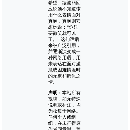
希望。绫波丽回
应说她不知道该
用什么表情面对
真嗣，真嗣则安
慰她说：“你只
要微笑就可以
了。” 这句话后
来被广泛引用，
并逐渐演变成一
种网络用语，用
来表达在面对尴
尬或困难情境时
的无奈和调侃之
情.
声明：
本站所有
投稿，如无特殊
说明或标注，均
为收集于网络。
任何个人或组
织，在未征得原
作者同意时，禁