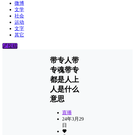
微博
文学
社会
运动
文字
其它
投稿
带专人带
专魂带专
都是人上
人是什么
意思
直播
24年3月29
日