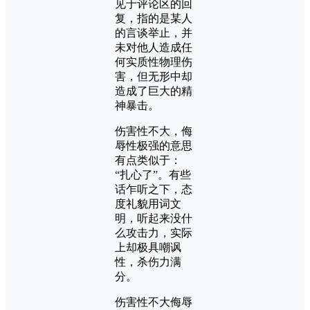
见于评论区的回
复，指的是某人
的言谈举止，并
未对他人造成任
何实质性物理伤
害，但无形中却
造成了巨大的精
神暴击。
伤害性不大，侮
辱性极强的意思
有点类似于：
“扎心了”。有些
话乍听之下，态
度礼貌用词文
明，听起来没什
么攻击力，实际
上却极具嘲讽
性，杀伤力满
分。
伤害性不大侮辱