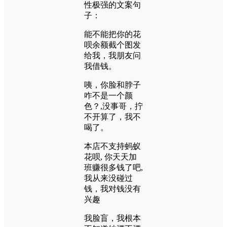
性极强的文案句
子：
能不能把你的花
呗余额截个图发
给我，我朋友问
我借钱。
咦，你脸和脖子
咋不是一个颜
色？,没事哥，拧
不开算了，我不
喝了。
本店不支持蚂蚁
花呗, 你天天加
班赚很多钱了吧,
我从来没碰过
钱，我对钱没有
兴趣
我脸盲，我根本