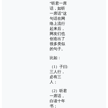
“听君一席
话，如听
一席话”这
句话在网
络上流行
起来后，
网友们也
创造出了
很多类似
的句子。
比如：
（1）子曰:
三人行，
必有三
人；
（2）听君
一席话，
白读十年
书；