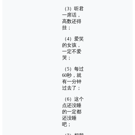
（3）听君
一席话，
高数还得
挂；
（4）爱笑
的女孩，
一定不爱
哭；
（5）每过
60秒，就
有一分钟
过去了；
（6）这个
点还没睡
的一定都
还没睡
吧；