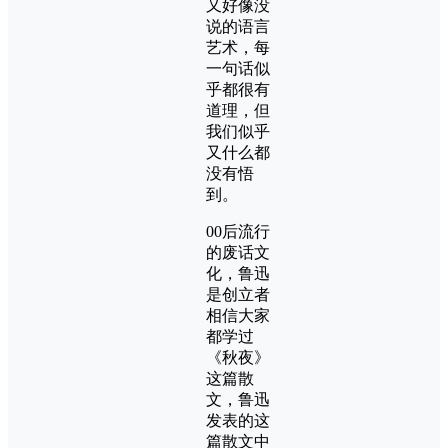
又好像没
说的语言
艺术，每
一句话似
乎都很有
道理，但
我们似乎
又什么都
没有悟
到。
00后流行
的废话文
化，鲁迅
是创立者
相信大家
都学过
《秋夜》
这篇散
文，鲁迅
发表的这
篇散文中