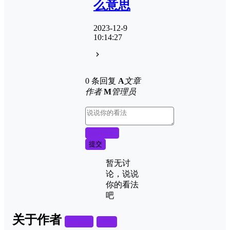
么意思
2023-12-9
10:14:27
0 条回复
A
文章
作者
M
管理员
取消回复
提交
暂无讨
论，说说
你的看法
吧
关于作者
关注
私信