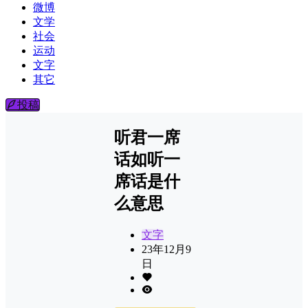
微博
文学
社会
运动
文字
其它
投稿
听君一席
话如听一
席话是什
么意思
文字
23年12月9
日