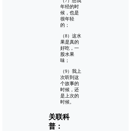
（7）想我
年经的时
候，也是
很年轻
的；
（8）这水
果是真的
好吃，一
股水果
味；
（9）我上
次听到这
个故事的
时候，还
是上次的
时候。
关联科
普：