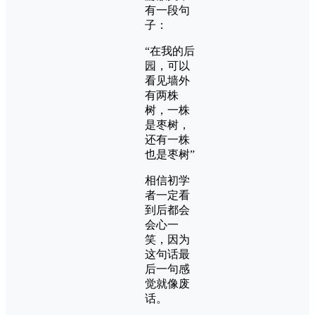
有一段句
子：
“在我的后
园，可以
看见墙外
有两株
树，一株
是枣树，
还有一株
也是枣树”
相信初学
者一定看
到后都会
会心一
笑，因为
这句话最
后一句感
觉就像废
话。