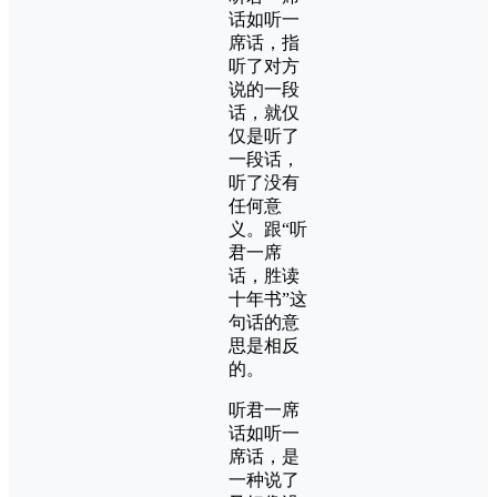
话如听一
席话，指
听了对方
说的一段
话，就仅
仅是听了
一段话，
听了没有
任何意
义。跟“听
君一席
话，胜读
十年书”这
句话的意
思是相反
的。
听君一席
话如听一
席话，是
一种说了