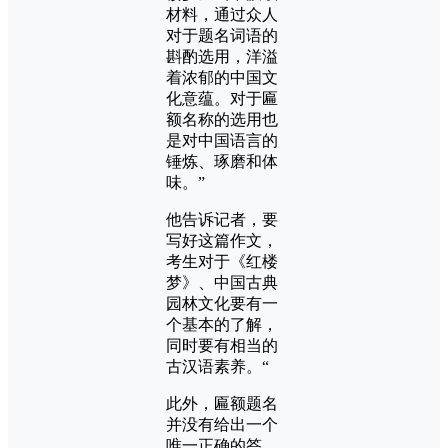
材料，通过众人
对于题名词语的
斟酌选用，洋溢
着浓郁的中国文
化意蕴。对于匾
额名称的选用也
是对中国语言的
锤炼、琢磨和体
味。”
他告诉记者，要
写好这篇作文，
考生对于《红楼
梦》、中国古典
园林文化要有一
个基本的了解，
同时要有相当的
古汉语素养。“
此外，匾额题名
并没有给出一个
唯一正确的答