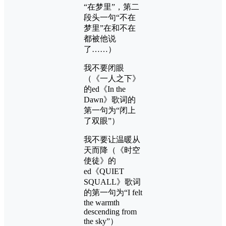
“在梦里”，第二
段头一句“不在
梦里”在和不在
都被他说
了……）
我不要闭眼
（《一人之下》
的ed《In the
Dawn》歌词的
第一句为“闭上
了双眼”）
我不要让温暖从
天而降（《时空
使徒》的
ed《QUIET
SQUALL》歌词
的第一句为“I felt
the warmth
descending from
the sky”）