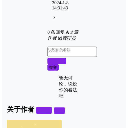
2024-1-8
14:31:43
0 条回复
A
文章
作者
M
管理员
取消回复
提交
暂无讨
论，说说
你的看法
吧
关于作者
关注
私信