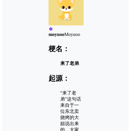
moyuoo
Moyuoo
梗名：
来了老弟
起源：
“来了老
弟”这句话
来自于一
位东北卖
烧烤的大
姐说出来
的，大家