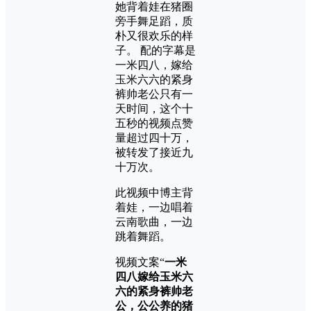
她背着娃在猪圈
旁手舞足蹈，质
朴又很欢乐的样
子。 配的字幕是
一米四八，嫁给
玉米六六的紧身
裤帅老公只有一
天时间，这个十
五秒的视频点赞
量超过四十万，
被转发了接近九
十万次。
此视频中博主背
着娃，一边唱着
云南歌曲，一边
跳着舞蹈。
视频文案“
一米
四八嫁给玉米六
六的紧身裤帅老
公，公公养的猪