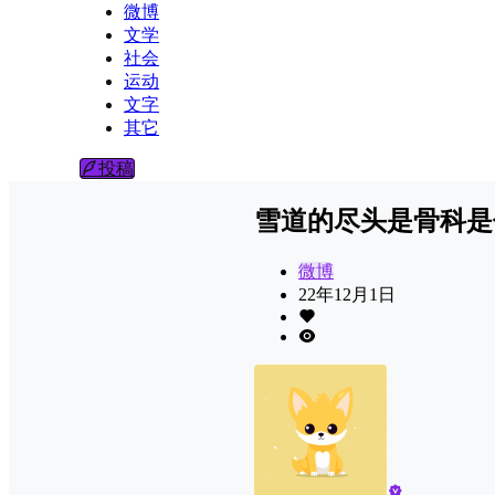
微博
文学
社会
运动
文字
其它
投稿
雪道的尽头是骨科是
微博
22年12月1日