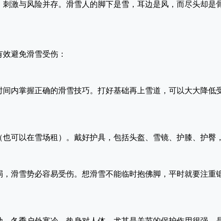
，刺激与风险并存。滑雪人的脚下是雪，耳边是风，而尽头却是
有效避免滑雪受伤：
时间内掌握正确的滑雪技巧。打好基础再上雪道，可以大大降低
（也可以在雪场租）。戴好护具，包括头盔、雪镜、护膝、护臀
弱，滑雪势必容易受伤。想滑雪不能临时抱佛脚，平时就要注重
动。冬季户外寒冷，热身对人体，尤其是关节的保护作用很强，