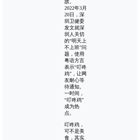
故。
2022年3月
20日，深
圳卫健委
发文就深
圳人关切
的“明天上
不上班”问
题，使用
粤语方言
表示“叮咚
鸡”，让网
友耐心等
待通知。
一时间，
“叮咚鸡”
成为热
点。
叮咚鸡，
可不是美
食，其实