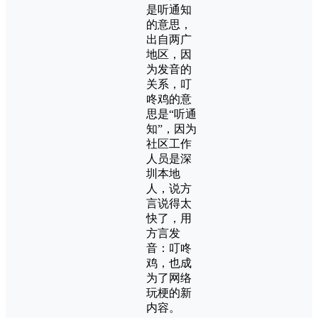
是听通知
的意思，
出自两广
地区，因
为发音的
关系，叮
咚鸡的意
思是“听通
知”，因为
社区工作
人员是深
圳本地
人，说方
言说得太
快了，用
方言发
音：叮咚
鸡，也成
为了网络
玩梗的新
内容。