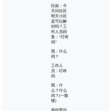
比如：今
天问社区
明天小区
是可以解
封吗？工
作人员回
复：“叮咚
鸡”
我：什么
鸡？
工作人
员：叮咚
鸡
我：什
么？什么
鸡？(一脸
懵)
幸好旁边