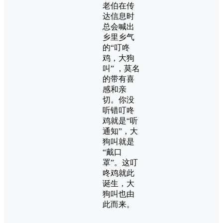
老伯在传
达信息时
总会喊出
乡里乡气
的“叮咚
鸡，大狗
叫” ，莫名
的带有喜
感和亲
切。你没
听错叮咚
鸡就是“听
通知”，大
狗叫就是
“戴口
罩”。这叮
咚鸡就此
诞生，大
狗叫也由
此而来。