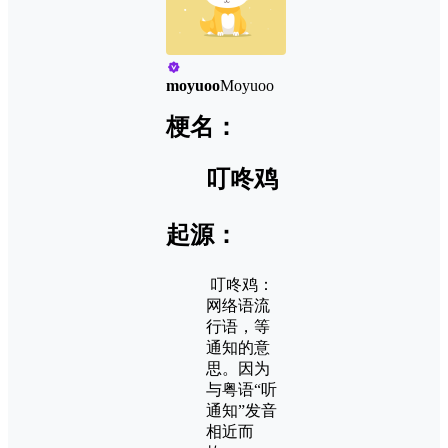
moyuoo
Moyuoo
梗名：
叮咚鸡
起源：
叮咚鸡：
网络语流
行语，等
通知的意
思。因为
与粤语“听
通知”发音
相近而