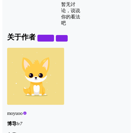
暂无讨
论，说说
你的看法
吧
关于作者
关注
私信
moyuoo
博导
lv7