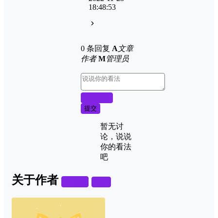
18:48:53
0 条回复
A
文章
作者
M
管理员
取消回复
提交
暂无讨
论，说说
你的看法
吧
关于作者
关注
私信