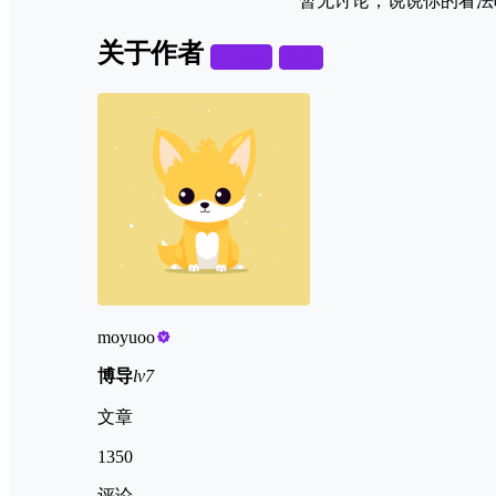
暂无讨论，说说你的看法
关于作者
关注
私信
moyuoo
博导
lv7
文章
1350
评论