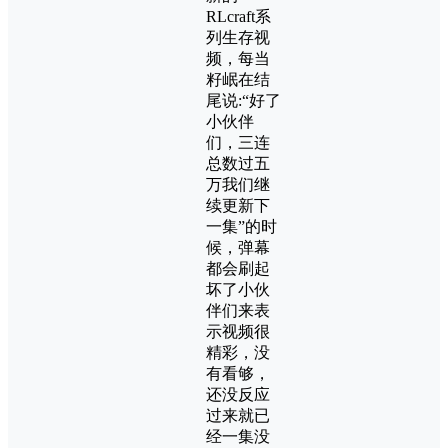
RLcraft系
列生存视
频，每当
籽岷在结
尾说:“好了
小伙伴
们，三连
总数过五
万我们继
续更新下
一集‌‌‌‌‌‌‌‌”的时
候，弹幕
都会刷起
坏了小伙
伴们来表
示视频很
精彩，没
有看够，
还没反应
过来就已
经一集没