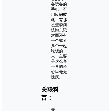
各玩各的
手机，不
用应酬彼
此，有那
么些瞬间
恍惚忘记
对面还有
一个或者
几个一起
吃饭的
人，主要
是这么各
干各的还
心里毫无
愧疚。
关联科
普：
无