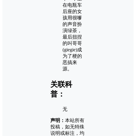
在电瓶车
后座的女
孩用很嗲
的声音扮
演绿茶，
最后扭捏
的叫哥哥
(giegie)成
为了梗的
恶搞来
源。
关联科
普：
无
声明：
本站所有
投稿，如无特殊
说明或标注，均