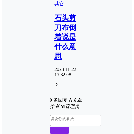
其它
石头剪
刀布倒
着说是
什么意
思
2023-11-22
15:32:08
0 条回复
A
文章
作者
M
管理员
取消回复