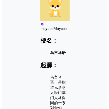
moyuoo
Moyuoo
梗名：
马言马语
起源：
马言马
语，是指
混元形意
太极门掌
门人马保
国的一系
列金句，