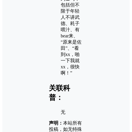
包括但不
限于年轻
人不讲武
德、耗子
喂汁、有
bear来、
“原来是佐
田”、“看
到xx，啪
一下我就
xx，很快
啊！”
关联科
普：
无
声明：
本站所有
投稿，如无特殊