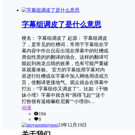
字幕组调皮了是什么意思
梗名： 字幕组调皮了 起源： 字幕组调皮
了，是常见的吐槽词，常用于字幕组在字
幕内容中作出仅应出现在弹幕中的吐槽或
类似性质的的翻译的场合。这样的翻译可
能起到画龙点睛的效果，也有可能严重破
坏观看体验。 官方的字幕组用字幕对内
容进行吐槽或在字幕中加入网络用语或方
言，使翻译更接地气。观众就会在弹幕中
打出：“字幕组你又调皮了”。比如《干物
妹小埋》字幕中就含有“屌得飞起”“这个
打扮很有逼格嘛欧尼酱”“小埋你t…
动漫
194
0
moyuoo
23年12月19日
关于我们