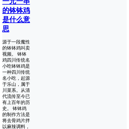
一元一串
的钵钵鸡
是什么意
思
源于一段魔性
的钵钵鸡叫卖
视频。 钵钵
鸡四川传统名
小吃钵钵鸡是
一种四川传统
名小吃，起源
于乐山，属于
川菜系。从清
代流传至今已
有上百年的历
史。 钵钵鸡
的制作方法是
将去骨鸡片拌
以麻辣调料，