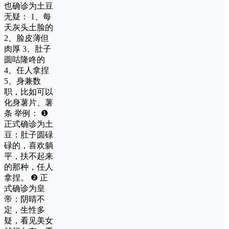
也确诊为土豆
无疑： 1、每
天灰头土脸的
2、脸皮薄但
肉厚 3、肚子
圆咕隆咚的
4、任人拿捏
5、身兼数
职，比如可以
化身薯片、薯
条 举例： ❶
正式确诊为土
豆：肚子圆碌
碌的，喜欢躺
平，扶不起来
的那种，任人
拿捏。 ❷ 正
式确诊为皇
帝：阴晴不
定，生性多
疑，看见美女