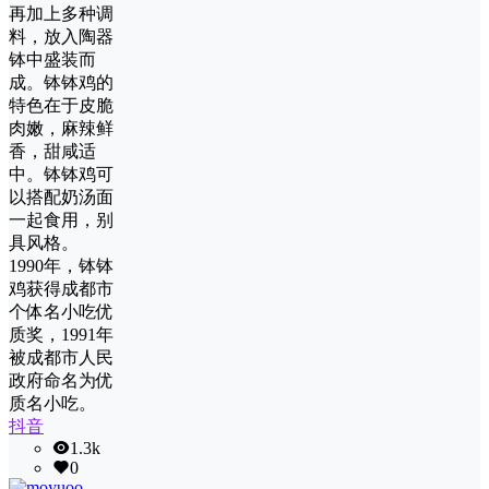
再加上多种调
料，放入陶器
钵中盛装而
成。钵钵鸡的
特色在于皮脆
肉嫩，麻辣鲜
香，甜咸适
中。钵钵鸡可
以搭配奶汤面
一起食用，别
具风格。
1990年，钵钵
鸡获得成都市
个体名小吃优
质奖，1991年
被成都市人民
政府命名为优
质名小吃。
抖音
1.3k
0