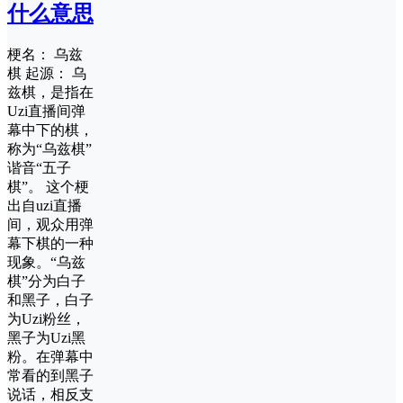
什么意思
梗名： 乌兹
棋 起源： 乌
兹棋，是指在
Uzi直播间弹
幕中下的棋，
称为“乌兹棋”
谐音“五子
棋”。 这个梗
出自uzi直播
间，观众用弹
幕下棋的一种
现象。“乌兹
棋”分为白子
和黑子，白子
为Uzi粉丝，
黑子为Uzi黑
粉。在弹幕中
常看的到黑子
说话，相反支