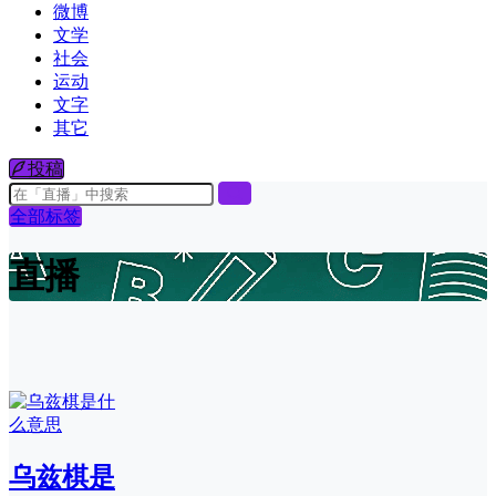
微博
文学
社会
运动
文字
其它
投稿
全部标签
直播
乌兹棋是