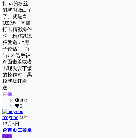
持uzi的粉丝
们就叫做白子
了。就是当
UZI选手直播
打出精彩操作
时，粉丝就疯
狂发送：“黑
子说话”；而
当UZI选手被
对面击杀或者
出现失误下饭
的操作时，黑
粉就疯狂发
送…
直播
202
0
moyuoo
23年
12月6日
首页
菜单