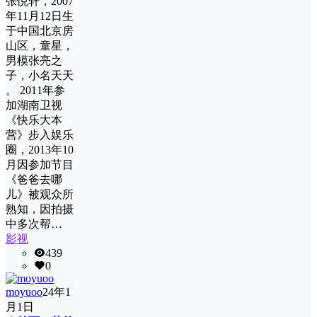
张悦轩，2007
年11月12日生
于中国北京房
山区，童星，
男模张亮之
子，小名天天
。 2011年参
加湖南卫视
《快乐大本
营》步入娱乐
圈，2013年10
月因参加节目
《爸爸去哪
儿》被观众所
熟知，因拍摄
中多次帮…
影视
439
0
moyuoo
24年1
月1日