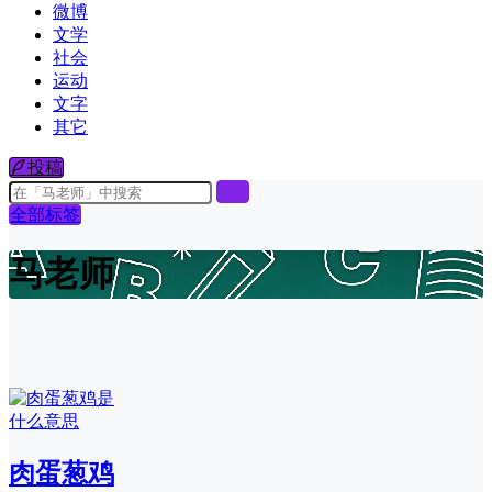
微博
文学
社会
运动
文字
其它
投稿
全部标签
马老师
肉蛋葱鸡