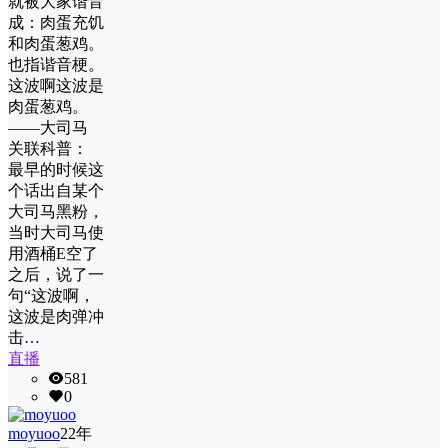
就被大家谐音
成：肉蛋充饥
和肉蛋葱鸡。
也指谐音梗。
这波啊这波是
肉蛋葱鸡。
——大司马
关联科普：
最早的时候这
个话出自某个
大司马黑粉，
当时大司马使
用酒桶E空了
之后，说了一
句“这波啊，
这波是肉弹冲
击…
直播
581
0
moyuoo
22年