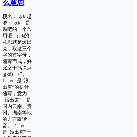
么意思
梗名： gck 起
源： gck，是
贴吧的一个常
用语，gck的
意思就是滚出
克，取这三个
字的首字母，
缩写而成，好
比之于搞快点
(gkd)一样。
1、gck是“滚
出克”的拼音
缩写，意为
“滚出去”，是
国内云南、贵
州、湖南等地
的方言版谐
音。 2、gck
是“滚出克”一