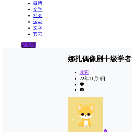
微博
文学
社会
运动
文字
其它
投稿
娜扎偶像剧十级学者
其它
22年11月9日