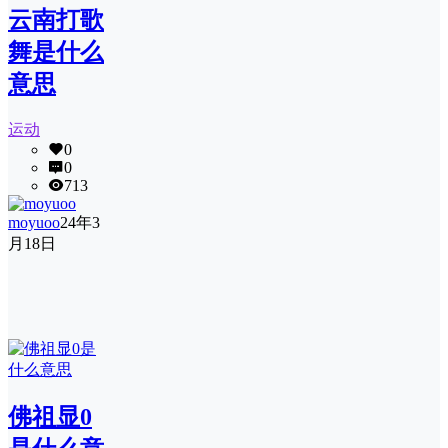
云南打歌
舞是什么
意思
运动
0
0
713
moyuoo
24年3
月18日
佛祖显0