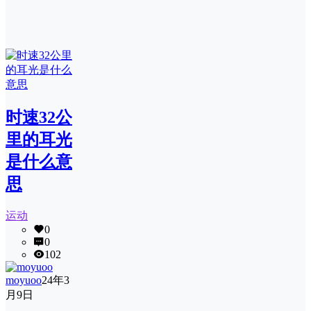
时速32公
里的耳光
是什么意
思
运动
0
0
102
moyuoo
24年3
月9日